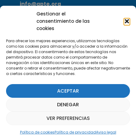
info@apte.org
Gestionar el
Encuéntranos
consentimiento de las
C/Marie Curie, 35
cookies
29590 Campanillas, Málaga
Para ofrecer las mejores experiencias, utilizamos tecnologías
como las cookies para almacenar y/o acceder a la información
del dispositivo. El consentimiento de estas tecnologías nos
permitirá procesar datos como el comportamiento de
navegación o las identificaciones únicas en este sitio. No
consentir o retirar el consentimiento, puede afectar negativamente
a ciertas características y funciones.
Suscríbete a nuestra Newsletter
ACEPTAR
SUSCRÍBETE AQUÍ
DENEGAR
VER PREFERENCIAS
Asistente Parquepedia
Política de cookies
Política de privacidad
Aviso legal