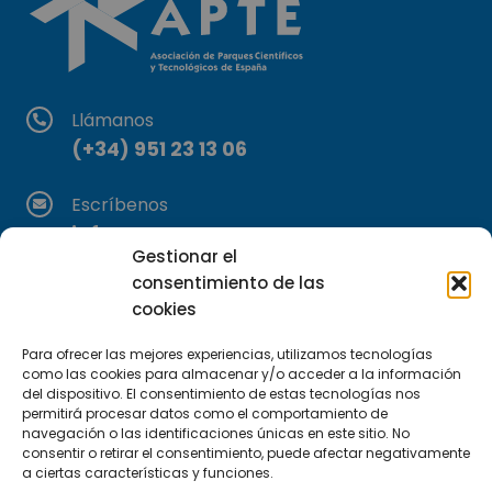
Llámanos
(+34) 951 23 13 06
Escríbenos
info@apte.org
Gestionar el
consentimiento de las
Encuéntranos
cookies
C/Marie Curie, 35
29590 Campanillas, Málaga
Para ofrecer las mejores experiencias, utilizamos tecnologías
como las cookies para almacenar y/o acceder a la información
del dispositivo. El consentimiento de estas tecnologías nos
permitirá procesar datos como el comportamiento de
navegación o las identificaciones únicas en este sitio. No
consentir o retirar el consentimiento, puede afectar negativamente
a ciertas características y funciones.