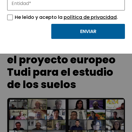
APTE y sus parques científicos y
tecnológicos.
He leído y acepto la
política de privacidad
.
AgriSat participa en
el proyecto europeo
Tudi para el estudio
de los suelos