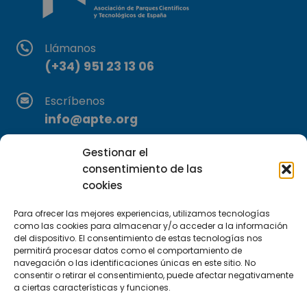
Llámanos
(+34) 951 23 13 06
Escríbenos
info@apte.org
Gestionar el
Encuéntranos
consentimiento de las
C/Marie Curie, 35
cookies
29590 Campanillas, Málaga
Para ofrecer las mejores experiencias, utilizamos tecnologías
como las cookies para almacenar y/o acceder a la información
del dispositivo. El consentimiento de estas tecnologías nos
permitirá procesar datos como el comportamiento de
navegación o las identificaciones únicas en este sitio. No
consentir o retirar el consentimiento, puede afectar negativamente
a ciertas características y funciones.
Suscríbete a nuestra Newsletter