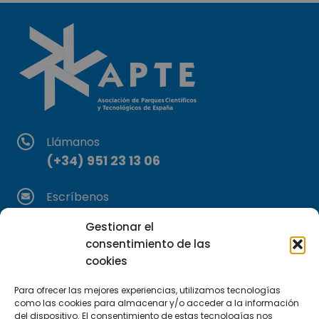
Llámanos
(+34) 951 23 13 06
Escríbenos
info@apte.org
Gestionar el
consentimiento de las
Encuéntranos
cookies
C/Marie Curie, 35
29590 Campanillas, Málaga
Para ofrecer las mejores experiencias, utilizamos tecnologías
como las cookies para almacenar y/o acceder a la información
del dispositivo. El consentimiento de estas tecnologías nos