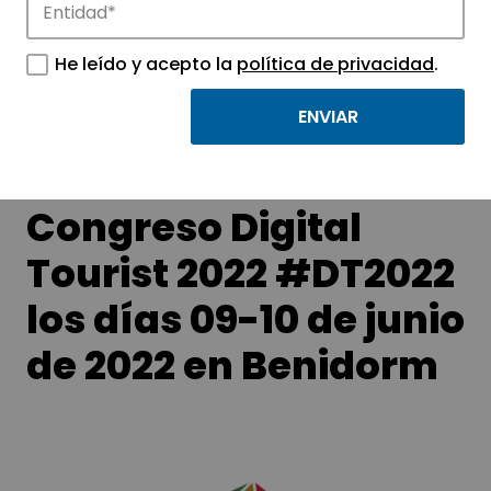
APTE y sus parques científicos y
tecnológicos.
He leído y acepto la
política de privacidad
.
AMETIC celebrará el
Congreso Digital
Tourist 2022 #DT2022
los días 09-10 de junio
de 2022 en Benidorm