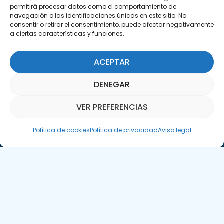
permitirá procesar datos como el comportamiento de
navegación o las identificaciones únicas en este sitio. No
consentir o retirar el consentimiento, puede afectar negativamente
a ciertas características y funciones.
ACEPTAR
Suscríbete a nuestra Newsletter
DENEGAR
SUSCRÍBETE AQUÍ
VER PREFERENCIAS
Asistente Parquepedia
Política de cookies
Política de privacidad
Aviso legal
Aviso legal
Política de cookies