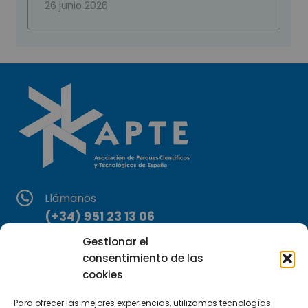
26 junio 2026
Llámanos
(+34) 951 23 13 06
Gestionar el
Escríbenos
consentimiento de las
info@apte.org
cookies
Encuéntranos
Para ofrecer las mejores experiencias, utilizamos tecnologías