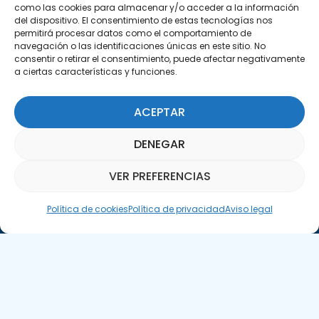
como las cookies para almacenar y/o acceder a la información
C/Marie Curie, 35
del dispositivo. El consentimiento de estas tecnologías nos
29590 Campanillas, Málaga
permitirá procesar datos como el comportamiento de
navegación o las identificaciones únicas en este sitio. No
consentir o retirar el consentimiento, puede afectar negativamente
a ciertas características y funciones.
ACEPTAR
DENEGAR
Suscríbete a nuestra Newsletter
VER PREFERENCIAS
SUSCRÍBETE AQUÍ
Asistente Parquepedia
Política de cookies
Política de privacidad
Aviso legal