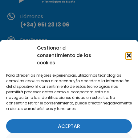
Llámanos
(+34) 951 23 13 06
Escríbenos
info@apte.org
Gestionar el
consentimiento de las
cookies
Encuéntranos
C/Marie Curie, 35
Para ofrecer las mejores experiencias, utilizamos tecnologías
29590 Campanillas, Málaga
como las cookies para almacenar y/o acceder a la información
del dispositivo. El consentimiento de estas tecnologías nos
permitirá procesar datos como el comportamiento de
navegación o las identificaciones únicas en este sitio. No
consentir o retirar el consentimiento, puede afectar negativamente
a ciertas características y funciones.
ACEPTAR
Suscríbete a nuestra Newsletter