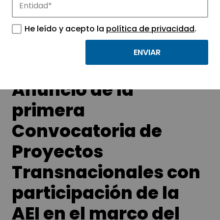
Conoce las noticias más destacadas de
APTE y sus parques científicos y
He leído y acepto la
política de privacidad
.
tecnológicos.
Anuncio de la
primera
Convocatoria de
Proyectos
Transnacionales con
participación de la
AEI en el marco del