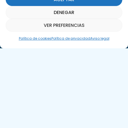
DENEGAR
Suscríbete a nuestra Newsletter
VER PREFERENCIAS
Asistente Parquepedia
SUSCRÍBETE AQUÍ
Política de cookies
Política de privacidad
Aviso legal
Aviso legal
Política de cookies
APTE © 2025 – Todos los derechos reservados