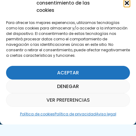
info@apte.org
consentimiento de las
cookies
Encuéntranos
Para ofrecer las mejores experiencias, utilizamos tecnologías
C/Marie Curie, 35
como las cookies para almacenar y/o acceder a la información
29590 Campanillas, Málaga
del dispositivo. El consentimiento de estas tecnologías nos
permitirá procesar datos como el comportamiento de
navegación o las identificaciones únicas en este sitio. No
consentir o retirar el consentimiento, puede afectar negativamente
a ciertas características y funciones.
ACEPTAR
Suscríbete a nuestra Newsletter
DENEGAR
SUSCRÍBETE AQUÍ
VER PREFERENCIAS
Asistente Parquepedia
Política de cookies
Política de privacidad
Aviso legal