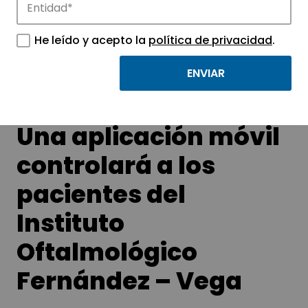
Conoce las noticias más destacadas de
APTE y sus parques científicos y
He leído y acepto la
política de privacidad
.
tecnológicos.
Una aplicación móvil
controlará a los
pacientes del
Instituto
Oftalmológico
Fernández – Vega