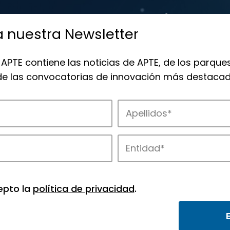
a nuestra Newsletter
 APTE contiene las noticias de APTE, de los parques
 de las convocatorias de innovación más destacad
de APTE y sus parques científicos y tec
epto la
política de privacidad
.