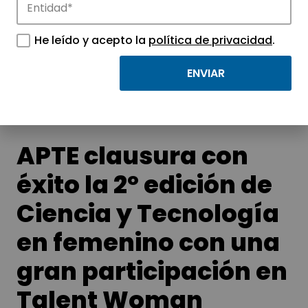
Noticias
Conoce las noticias más destacadas de
He leído y acepto la
política de privacidad
.
APTE y sus parques científicos y
tecnológicos.
APTE clausura con
éxito la 2º edición de
Ciencia y Tecnología
en femenino con una
gran participación en
Talent Woman