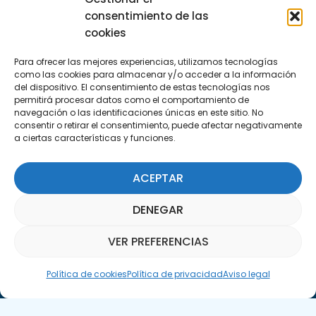
Escríbenos
consentimiento de las
info@apte.org
cookies
Para ofrecer las mejores experiencias, utilizamos tecnologías
Encuéntranos
como las cookies para almacenar y/o acceder a la información
C/Marie Curie, 35
del dispositivo. El consentimiento de estas tecnologías nos
permitirá procesar datos como el comportamiento de
29590 Campanillas, Málaga
navegación o las identificaciones únicas en este sitio. No
consentir o retirar el consentimiento, puede afectar negativamente
a ciertas características y funciones.
ACEPTAR
DENEGAR
Suscríbete a nuestra Newsletter
VER PREFERENCIAS
SUSCRÍBETE AQUÍ
Asistente Parquepedia
Política de cookies
Política de privacidad
Aviso legal