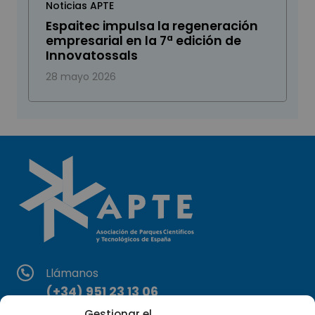
Noticias APTE
Espaitec impulsa la regeneración
empresarial en la 7ª edición de
Innovatossals
28 mayo 2026
Llámanos
(+34) 951 23 13 06
Gestionar el