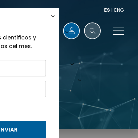
ES
|
ENG
 científicos y
as del mes.
nológicos.