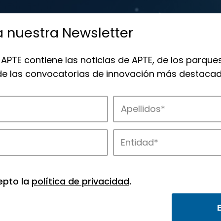
a nuestra Newsletter
 APTE contiene las noticias de APTE, de los parques
 de las convocatorias de innovación más destacad
de APTE y sus parques científicos y tec
epto la
política de privacidad
.