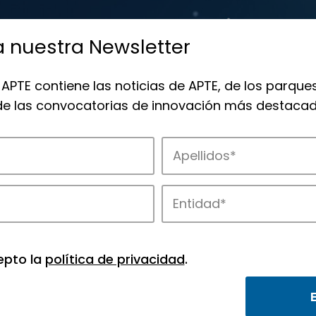
a nuestra Newsletter
 APTE contiene las noticias de APTE, de los parques
 de las convocatorias de innovación más destacad
de APTE y sus parques científicos y tec
epto la
política de privacidad
.