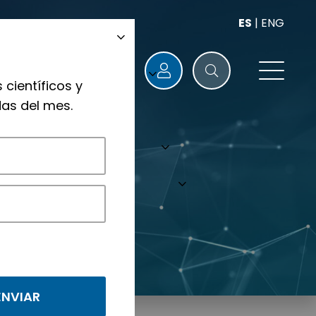
ES
|
ENG
 científicos y
as del mes.
nológicos.