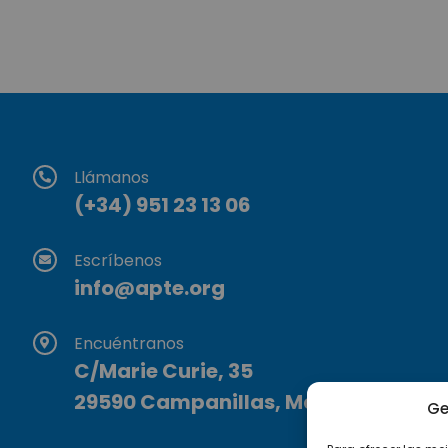
Llámanos
(+34) 951 23 13 06
Escríbenos
info@apte.org
Encuéntranos
C/Marie Curie, 35
29590 Campanillas, Málaga
Ge