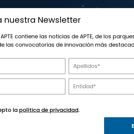
a nuestra Newsletter
 APTE contiene las noticias de APTE, de los parques
 de las convocatorias de innovación más destacad
de APTE y sus parques científicos y tec
epto la
política de privacidad
.