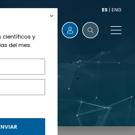
ES
|
ENG
 científicos y
as del mes.
nológicos.