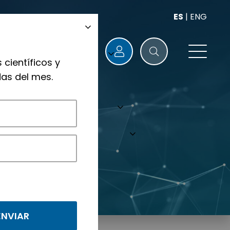
ES
|
ENG
 científicos y
as del mes.
nológicos.