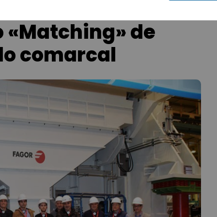
o «Matching» de
llo comarcal