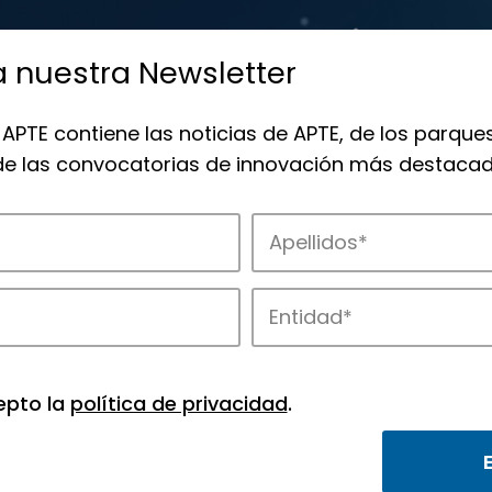
a nuestra Newsletter
 APTE contiene las noticias de APTE, de los parques
 de las convocatorias de innovación más destacad
de APTE y sus parques científicos y tec
epto la
política de privacidad
.