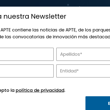
a nuestra Newsletter
 APTE contiene las noticias de APTE, de los parques
 de las convocatorias de innovación más destacad
de APTE y sus parques científicos y tec
epto la
política de privacidad
.