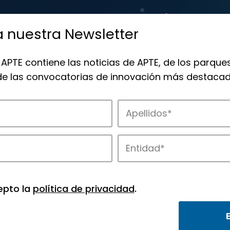
a nuestra Newsletter
 APTE contiene las noticias de APTE, de los parques
 de las convocatorias de innovación más destacad
de APTE y sus parques científicos y tec
epto la
política de privacidad
.