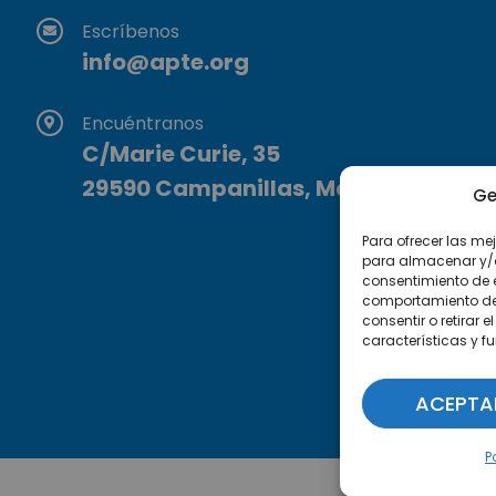
Escríbenos
info@apte.org
Encuéntranos
C/Marie Curie, 35
29590 Campanillas, Málaga
Ge
Para ofrecer las me
para almacenar y/o 
consentimiento de 
comportamiento de n
consentir o retirar
características y f
ACEPTA
P