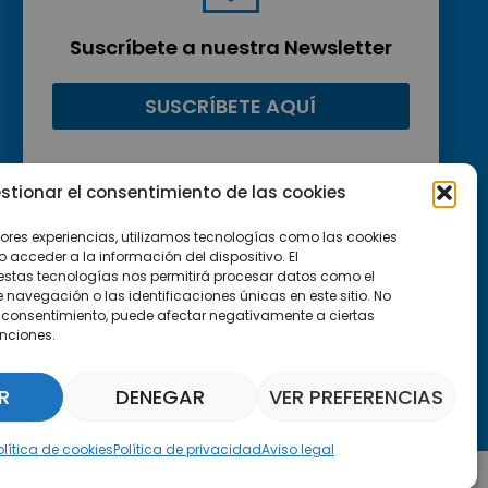
Suscríbete a nuestra Newsletter
SUSCRÍBETE AQUÍ
stionar el consentimiento de las cookies
jores experiencias, utilizamos tecnologías como las cookies
acceder a la información del dispositivo. El
estas tecnologías nos permitirá procesar datos como el
avegación o las identificaciones únicas en este sitio. No
 el consentimiento, puede afectar negativamente a ciertas
unciones.
R
DENEGAR
VER PREFERENCIAS
Asistente Parquepedia
olítica de cookies
Política de privacidad
Aviso legal
Aviso legal
Política de cookies