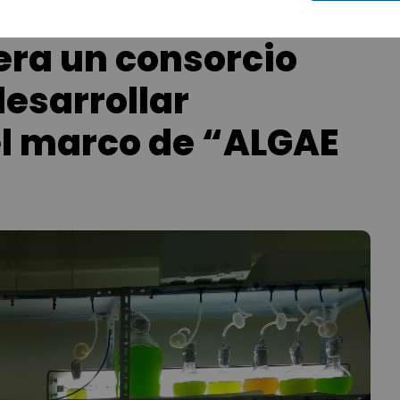
dera un consorcio
esarrollar
el marco de “ALGAE