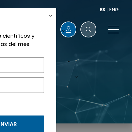
ES
|
ENG
 científicos y
as del mes.
nológicos.