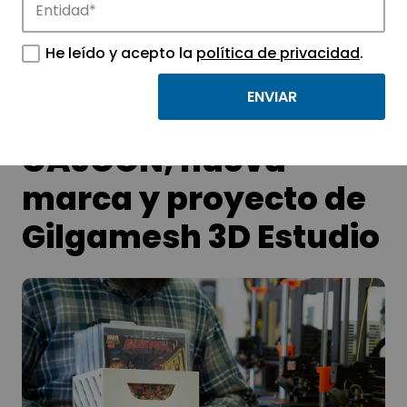
Conoce las noticias más destacadas de
APTE y sus parques científicos y
He leído y acepto la
política de privacidad
.
tecnológicos.
CAJOON, nueva
marca y proyecto de
Gilgamesh 3D Estudio