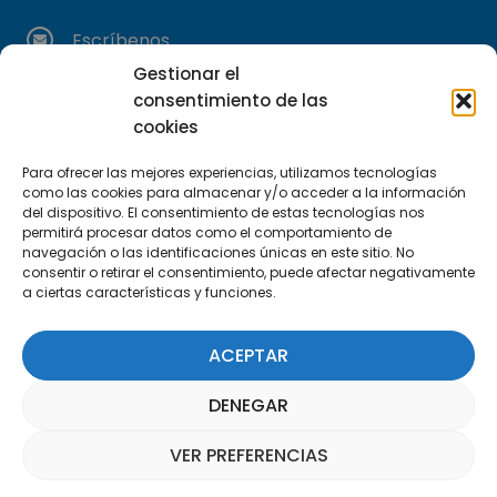
Escríbenos
info@apte.org
Gestionar el
consentimiento de las
Encuéntranos
cookies
C/Marie Curie, 35
Para ofrecer las mejores experiencias, utilizamos tecnologías
29590 Campanillas, Málaga
como las cookies para almacenar y/o acceder a la información
del dispositivo. El consentimiento de estas tecnologías nos
permitirá procesar datos como el comportamiento de
navegación o las identificaciones únicas en este sitio. No
consentir o retirar el consentimiento, puede afectar negativamente
a ciertas características y funciones.
ACEPTAR
Suscríbete a nuestra Newsletter
DENEGAR
SUSCRÍBETE AQUÍ
VER PREFERENCIAS
Asistente Parquepedia