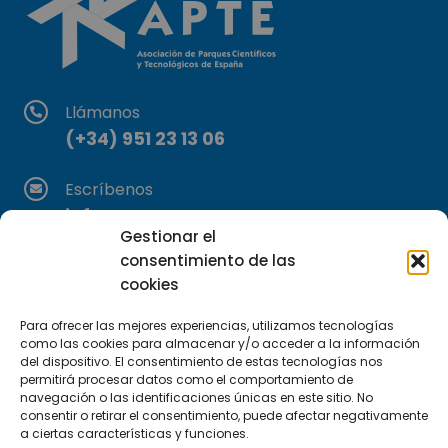
Llámanos
(+34) 951 23 13 06
Escríbenos
info@apte.org
Gestionar el
consentimiento de las
Encuéntranos
cookies
C/Marie Curie, 35
29590 Campanillas, Málaga
Para ofrecer las mejores experiencias, utilizamos tecnologías
como las cookies para almacenar y/o acceder a la información
del dispositivo. El consentimiento de estas tecnologías nos
permitirá procesar datos como el comportamiento de
navegación o las identificaciones únicas en este sitio. No
consentir o retirar el consentimiento, puede afectar negativamente
a ciertas características y funciones.