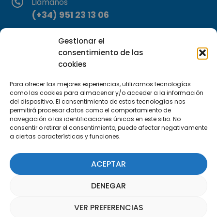
Llámanos
(+34) 951 23 13 06
Escríbenos
Gestionar el
info@apte.org
consentimiento de las
cookies
Encuéntranos
Para ofrecer las mejores experiencias, utilizamos tecnologías
C/Marie Curie, 35
como las cookies para almacenar y/o acceder a la información
29590 Campanillas, Málaga
del dispositivo. El consentimiento de estas tecnologías nos
permitirá procesar datos como el comportamiento de
navegación o las identificaciones únicas en este sitio. No
consentir o retirar el consentimiento, puede afectar negativamente
a ciertas características y funciones.
ACEPTAR
Suscríbete a nuestra Newsletter
DENEGAR
SUSCRÍBETE AQUÍ
VER PREFERENCIAS