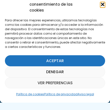
Escríbenos
consentimiento de las
info@apte.org
cookies
Para ofrecer las mejores experiencias, utilizamos tecnologías
Encuéntranos
como las cookies para almacenar y/o acceder a la información
C/Marie Curie, 35
del dispositivo. El consentimiento de estas tecnologías nos
permitirá procesar datos como el comportamiento de
29590 Campanillas, Málaga
navegación o las identificaciones únicas en este sitio. No
consentir o retirar el consentimiento, puede afectar negativamente
a ciertas características y funciones.
ACEPTAR
DENEGAR
Suscríbete a nuestra Newsletter
VER PREFERENCIAS
SUSCRÍBETE AQUÍ
Asistente Parquepedia
Política de cookies
Política de privacidad
Aviso legal