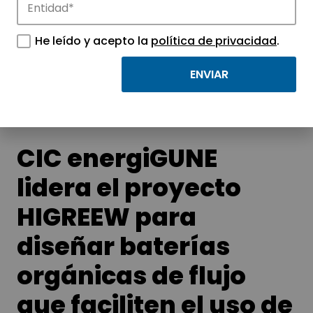
Noticias
Conoce las noticias más destacadas de
He leído y acepto la
política de privacidad
.
APTE y sus parques científicos y
tecnológicos.
CIC energiGUNE
lidera el proyecto
HIGREEW para
diseñar baterías
orgánicas de flujo
que faciliten el uso de