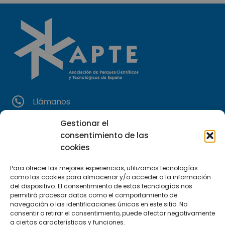
Llámanos
(+34) 951 23 13 06
Gestionar el
consentimiento de las
Escríbenos
cookies
info@apte.org
Para ofrecer las mejores experiencias, utilizamos tecnologías
como las cookies para almacenar y/o acceder a la información
Encuéntranos
del dispositivo. El consentimiento de estas tecnologías nos
C/Marie Curie, 35
permitirá procesar datos como el comportamiento de
29590 Campanillas, Málaga
navegación o las identificaciones únicas en este sitio. No
consentir o retirar el consentimiento, puede afectar negativamente
a ciertas características y funciones.