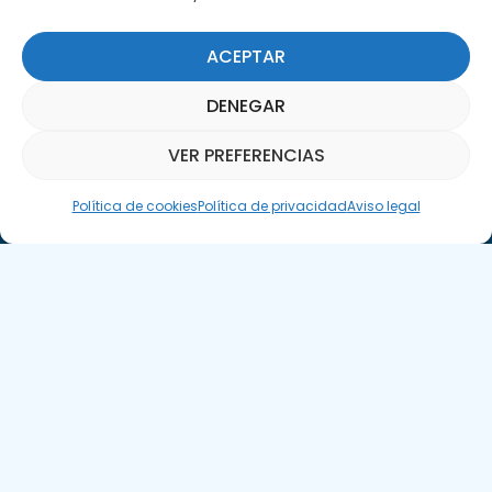
ACEPTAR
DENEGAR
Suscríbete a nuestra Newsletter
VER PREFERENCIAS
Asistente Parquepedia
SUSCRÍBETE AQUÍ
Política de cookies
Política de privacidad
Aviso legal
Aviso legal
Política de cookies