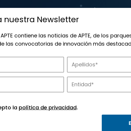
a nuestra Newsletter
 APTE contiene las noticias de APTE, de los parques
 de las convocatorias de innovación más destacad
de APTE y sus parques científicos y tec
epto la
política de privacidad
.