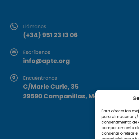
Llámanos
(+34) 951 23 13 06
Escríbenos
info@apte.org
Encuéntranos
C/Marie Curie, 35
29590 Campanillas, Málaga
Ge
Para ofrecer las me
para almacenar y/o 
consentimiento de 
comportamiento de n
consentir o retirar
características y f