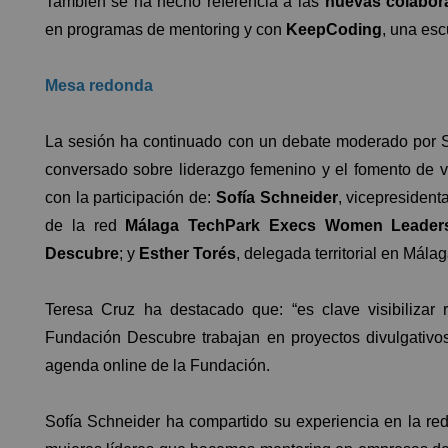
También se ha hecho referencia a las
nuevas colabor
en programas de mentoring y con
KeepCoding
, una esc
Mesa redonda
La sesión ha continuado con un debate moderado por S
conversado sobre liderazgo femenino y el fomento d
con la participación de:
Sofía Schneider
, vicepresiden
de la red
Málaga TechPark Execs Women Leader
Descubre
; y
Esther Torés
, delegada territorial en Mála
Teresa Cruz ha destacado que: “es clave visibilizar 
Fundación Descubre trabajan en proyectos divulgativo
agenda online de la Fundación.
Sofía Schneider ha compartido su experiencia en la 