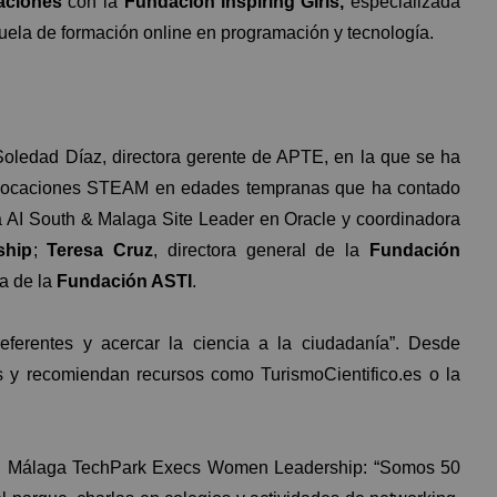
aciones
con la
Fundación Inspiring Girls,
especializada
uela de formación online en programación y tecnología.
oledad Díaz, directora gerente de APTE, en la que se ha
e vocaciones STEAM en edades tempranas que ha contado
ta AI South & Malaga Site Leader en Oracle y coordinadora
ship
;
Teresa Cruz
, directora general de la
Fundación
ga de la
Fundación ASTI
.
referentes y acercar la ciencia a la ciudadanía”. Desde
s y recomiendan recursos como TurismoCientifico.es o la
red Málaga TechPark Execs Women Leadership: “Somos 50