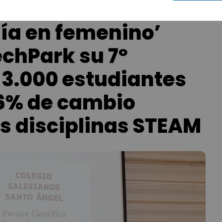
gía en femenino’
echPark su 7º
 3.000 estudiantes
 6% de cambio
as disciplinas STEAM