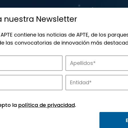
a nuestra Newsletter
 APTE contiene las noticias de APTE, de los parques
 de las convocatorias de innovación más destacad
de APTE y sus parques científicos y tec
epto la
política de privacidad
.