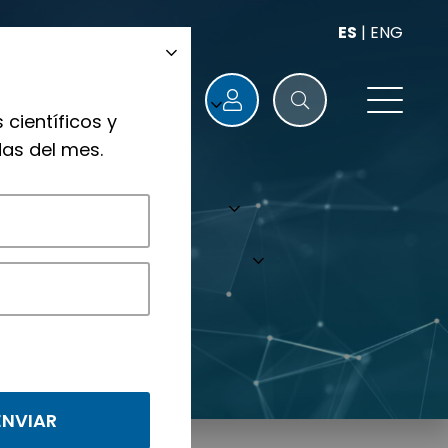
ES
|
ENG
 científicos y
as del mes.
nológicos.