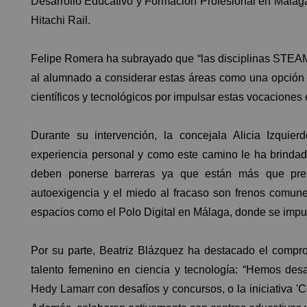
Desarrollo Educativo y Formación Profesional en Málag
Hitachi Rail.
Felipe Romera ha subrayado que “las disciplinas STEAM 
al alumnado a considerar estas áreas como una opción p
científicos y tecnológicos por impulsar estas vocaciones
Durante su intervención, la concejala Alicia Izquie
experiencia personal y como este camino le ha brinda
deben ponerse barreras ya que están más que prepa
autoexigencia y el miedo al fracaso son frenos comu
espacios como el Polo Digital en Málaga, donde se impu
Por su parte, Beatriz Blázquez ha destacado el compr
talento femenino en ciencia y tecnología: “Hemos des
Hedy Lamarr con desafíos y concursos, o la iniciativa 'C