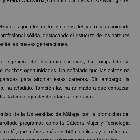
a y
Elena Chavarría
, Communications & ESG Manager en
son las que ofrecen los empleos del futuro” y ha animado
rofesional sólida, destacando el esfuerzo de los parques
 entre las nuevas generaciones.
rdo, ingeniera de telecomunicaciones, ha compartido su
do muchas oportunidades. Ha señalado que las chicas no
radas para afrontar estas carreras. Sin embargo, la
nes, ha añadido. También las ha animado a que conozcan
lsa la tecnología desde edades tempranas.
omiso de la Universidad de Málaga con la promoción del
arrollado programas como la Cátedra Mujer y Tecnología
omo tú', que reúne a más de 140 científicas y tecnólogas”.