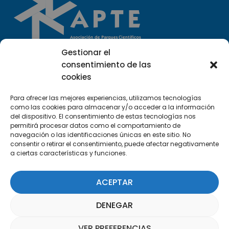
Gestionar el
consentimiento de las
Llámanos
cookies
(+34) 951 23 13 06
Para ofrecer las mejores experiencias, utilizamos tecnologías
Escríbenos
como las cookies para almacenar y/o acceder a la información
del dispositivo. El consentimiento de estas tecnologías nos
info@apte.org
permitirá procesar datos como el comportamiento de
navegación o las identificaciones únicas en este sitio. No
consentir o retirar el consentimiento, puede afectar negativamente
Encuéntranos
a ciertas características y funciones.
C/Marie Curie, 35
29590 Campanillas, Málaga
ACEPTAR
DENEGAR
VER PREFERENCIAS