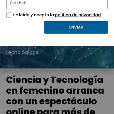
He leído y acepto la
política de privacidad
.
Noticias
Conoce las noticias más destacadas de
APTE y sus parques científicos y
tecnológicos.
Ciencia y Tecnología
en femenino arranca
con un espectáculo
online para más de