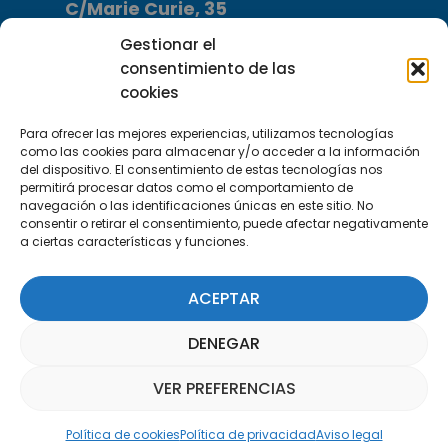
C/Marie Curie, 35
29590 Campanillas, Málaga
Gestionar el
consentimiento de las
cookies
Para ofrecer las mejores experiencias, utilizamos tecnologías
como las cookies para almacenar y/o acceder a la información
del dispositivo. El consentimiento de estas tecnologías nos
permitirá procesar datos como el comportamiento de
Suscríbete a nuestra Newsletter
navegación o las identificaciones únicas en este sitio. No
consentir o retirar el consentimiento, puede afectar negativamente
a ciertas características y funciones.
SUSCRÍBETE AQUÍ
ACEPTAR
DENEGAR
VER PREFERENCIAS
Asistente Parquepedia
Política de cookies
Política de privacidad
Aviso legal