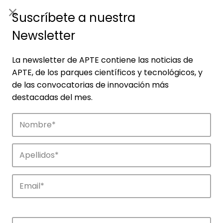
ES
|
ENG
Suscríbete a nuestra
Newsletter
La newsletter de APTE contiene las noticias de
APTE, de los parques científicos y tecnológicos, y
de las convocatorias de innovación más
destacadas del mes.
Agenda
Explora y descubre los eventos de APTE y
de sus parques científicos y
tecnológicos.