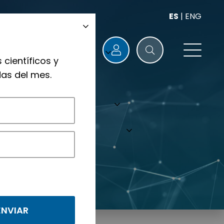
ES
|
ENG
 científicos y
as del mes.
ógicos.