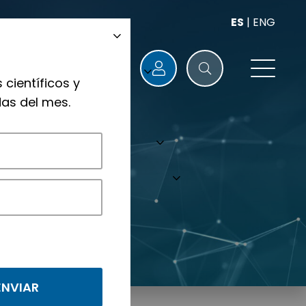
ES
|
ENG
 científicos y
as del mes.
nológicos.