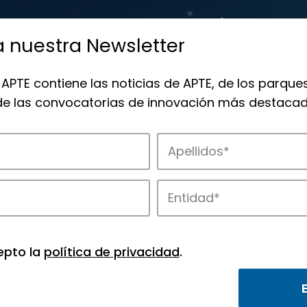
a nuestra Newsletter
 APTE contiene las noticias de APTE, de los parques
 de las convocatorias de innovación más destacad
de APTE y sus parques científicos y tec
epto la
política de privacidad
.