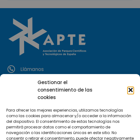
Llámanos
(+34) 951 23 13 06
Gestionar el
consentimiento de las
Escríbenos
cookies
info@apte.org
Para ofrecer las mejores experiencias, utilizamos tecnologías
como las cookies para almacenar y/o acceder a la información
Encuéntranos
del dispositivo. El consentimiento de estas tecnologías nos
C/Marie Curie, 35
permitirá procesar datos como el comportamiento de
navegación o las identificaciones únicas en este sitio. No
29590 Campanillas, Málaga
consentir o retirar el consentimiento, puede afectar negativamente