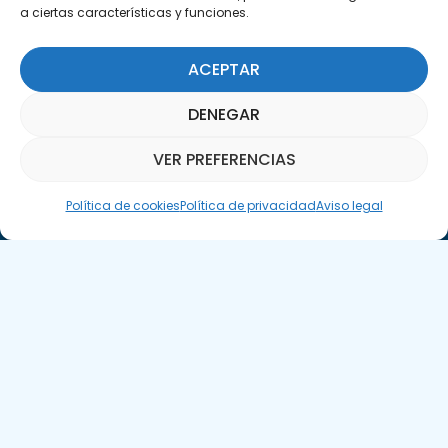
a ciertas características y funciones.
ACEPTAR
DENEGAR
Suscríbete a nuestra Newsletter
VER PREFERENCIAS
Asistente Parquepedia
SUSCRÍBETE AQUÍ
Política de cookies
Política de privacidad
Aviso legal
Aviso legal