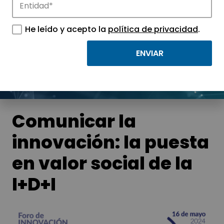
Noticias
He leído y acepto la
política de privacidad
.
Conoce las noticias más destacadas de
APTE y sus parques científicos y
tecnológicos.
Comunicar la
innovación: la puesta
en valor social de la
I+D+I