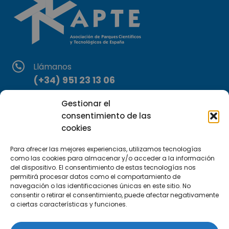
Llámanos
(+34) 951 23 13 06
Gestionar el
Escríbenos
consentimiento de las
info@apte.org
cookies
Encuéntranos
Para ofrecer las mejores experiencias, utilizamos tecnologías
C/Marie Curie, 35
como las cookies para almacenar y/o acceder a la información
del dispositivo. El consentimiento de estas tecnologías nos
29590 Campanillas, Málaga
permitirá procesar datos como el comportamiento de
navegación o las identificaciones únicas en este sitio. No
consentir o retirar el consentimiento, puede afectar negativamente
a ciertas características y funciones.