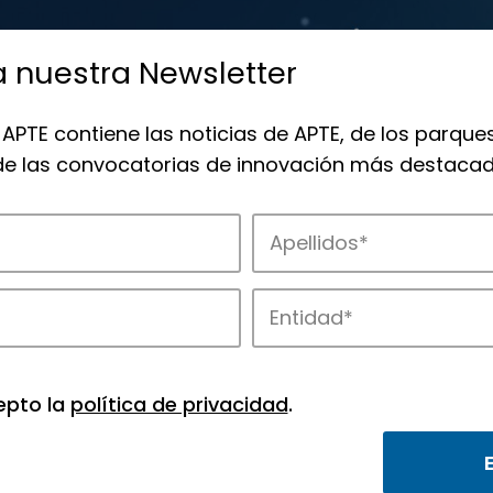
a nuestra Newsletter
 APTE contiene las noticias de APTE, de los parques
 de las convocatorias de innovación más destacad
de APTE y sus parques científicos y tec
epto la
política de privacidad
.