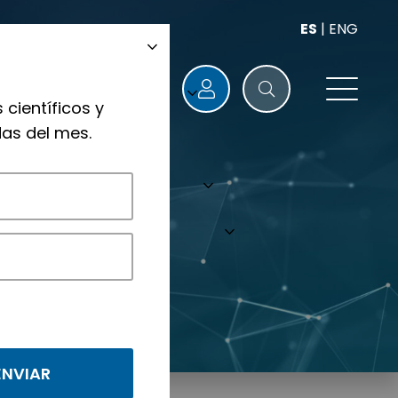
ES
|
ENG
 científicos y
as del mes.
nológicos.