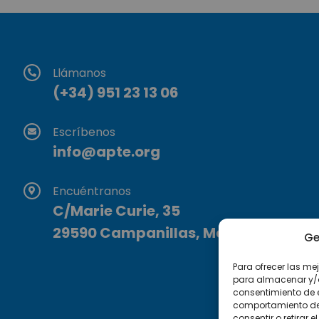
Llámanos
(+34) 951 23 13 06
Escríbenos
info@apte.org
Encuéntranos
C/Marie Curie, 35
29590 Campanillas, Málaga
Ge
Para ofrecer las me
para almacenar y/o 
consentimiento de 
comportamiento de n
consentir o retirar