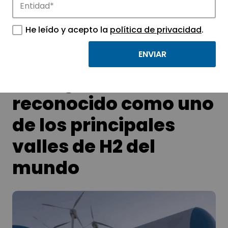
tecnológicos.
He leído y acepto la
política de privacidad
.
El Corredor Vasco del
Hidrógeno
reconocido como uno
de los principales
valles de H2 del
mundo