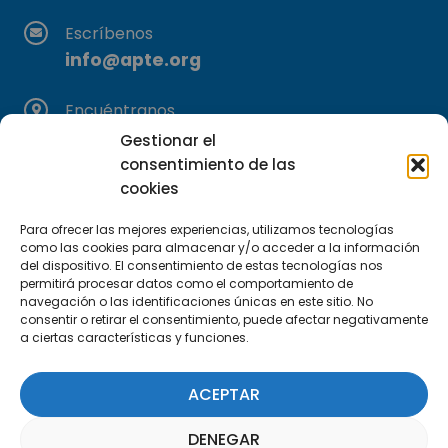
Escríbenos
info@apte.org
Encuéntranos
C/Marie Curie, 35
Gestionar el
29590 Campanillas, Málaga
consentimiento de las
cookies
Para ofrecer las mejores experiencias, utilizamos tecnologías
como las cookies para almacenar y/o acceder a la información
del dispositivo. El consentimiento de estas tecnologías nos
permitirá procesar datos como el comportamiento de
navegación o las identificaciones únicas en este sitio. No
consentir o retirar el consentimiento, puede afectar negativamente
Suscríbete a nuestra Newsletter
a ciertas características y funciones.
SUSCRÍBETE AQUÍ
ACEPTAR
DENEGAR