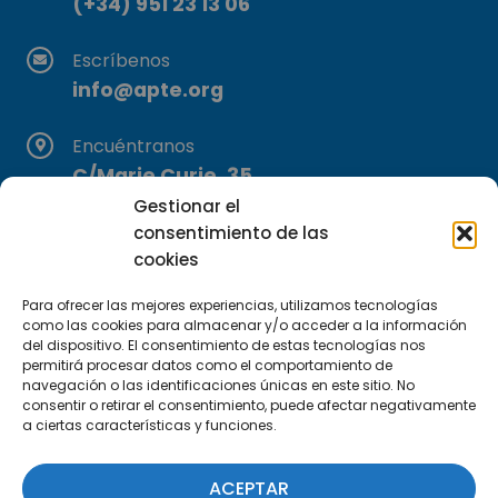
(+34) 951 23 13 06
Escríbenos
info@apte.org
Encuéntranos
C/Marie Curie, 35
29590 Campanillas, Málaga
Gestionar el
consentimiento de las
cookies
Para ofrecer las mejores experiencias, utilizamos tecnologías
como las cookies para almacenar y/o acceder a la información
del dispositivo. El consentimiento de estas tecnologías nos
permitirá procesar datos como el comportamiento de
navegación o las identificaciones únicas en este sitio. No
Suscríbete a nuestra Newsletter
consentir o retirar el consentimiento, puede afectar negativamente
a ciertas características y funciones.
SUSCRÍBETE AQUÍ
ACEPTAR