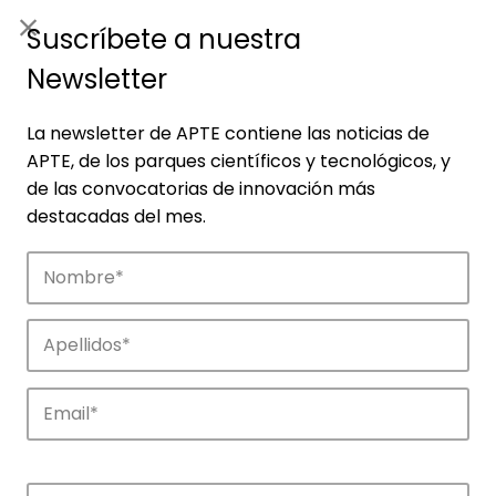
ES
|
ENG
Suscríbete a nuestra
Newsletter
La newsletter de APTE contiene las noticias de
APTE, de los parques científicos y tecnológicos, y
de las convocatorias de innovación más
destacadas del mes.
Agenda
Explora y descubre los eventos de APTE y
de sus parques científicos y
tecnológicos.