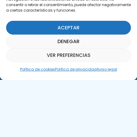
C/Marie Curie, 35
consentir o retirar el consentimiento, puede afectar negativamente
29590 Campanillas, Málaga
a ciertas características y funciones.
ACEPTAR
DENEGAR
VER PREFERENCIAS
Suscríbete a nuestra Newsletter
Asistente Parquepedia
Política de cookies
Política de privacidad
Aviso legal
SUSCRÍBETE AQUÍ