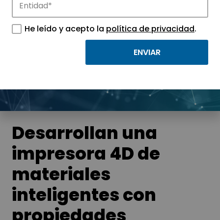
Noticias
He leído y acepto la
política de privacidad
.
Conoce las noticias más destacadas de
APTE y sus parques científicos y
tecnológicos.
Desarrollan una
impresora 4D de
materiales
inteligentes con
propiedades