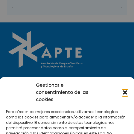
Llámanos
Gestionar el
(+34) 951 23 13 06
consentimiento de las
cookies
Escríbenos
info@apte.org
Para ofrecer las mejores experiencias, utilizamos tecnologías
como las cookies para almacenar y/o acceder a la información
del dispositivo. El consentimiento de estas tecnologías nos
Encuéntranos
permitirá procesar datos como el comportamiento de
navegación o las identificaciones únicas en este sitio. No