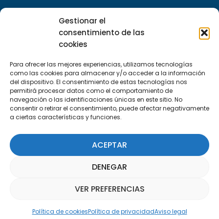
Escríbenos
Gestionar el
info@apte.org
consentimiento de las
cookies
Encuéntranos
Para ofrecer las mejores experiencias, utilizamos tecnologías
C/Marie Curie, 35
como las cookies para almacenar y/o acceder a la información
29590 Campanillas, Málaga
del dispositivo. El consentimiento de estas tecnologías nos
permitirá procesar datos como el comportamiento de
navegación o las identificaciones únicas en este sitio. No
consentir o retirar el consentimiento, puede afectar negativamente
a ciertas características y funciones.
ACEPTAR
Suscríbete a nuestra Newsletter
DENEGAR
SUSCRÍBETE AQUÍ
VER PREFERENCIAS
Asistente Parquepedia
Política de cookies
Política de privacidad
Aviso legal