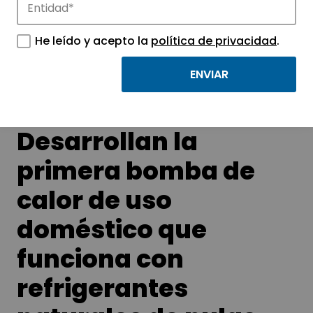
Conoce las noticias más destacadas de
He leído y acepto la
política de privacidad
.
APTE y sus parques científicos y
tecnológicos.
Desarrollan la
primera bomba de
calor de uso
doméstico que
funciona con
refrigerantes