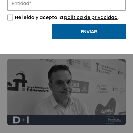
El desarrollo de
He leído y acepto la
política de privacidad
.
soluciones
innovadoras con UAS