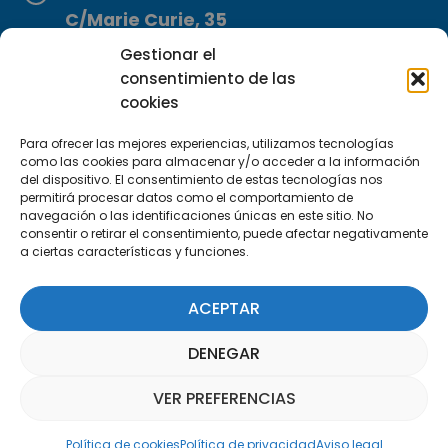
C/Marie Curie, 35
29590 Campanillas, Málaga
Gestionar el
consentimiento de las
cookies
Para ofrecer las mejores experiencias, utilizamos tecnologías
como las cookies para almacenar y/o acceder a la información
del dispositivo. El consentimiento de estas tecnologías nos
permitirá procesar datos como el comportamiento de
Suscríbete a nuestra Newsletter
navegación o las identificaciones únicas en este sitio. No
consentir o retirar el consentimiento, puede afectar negativamente
a ciertas características y funciones.
SUSCRÍBETE AQUÍ
ACEPTAR
DENEGAR
VER PREFERENCIAS
Asistente Parquepedia
Política de cookies
Política de privacidad
Aviso legal