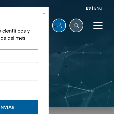
ES
|
ENG
 científicos y
as del mes.
nológicos.