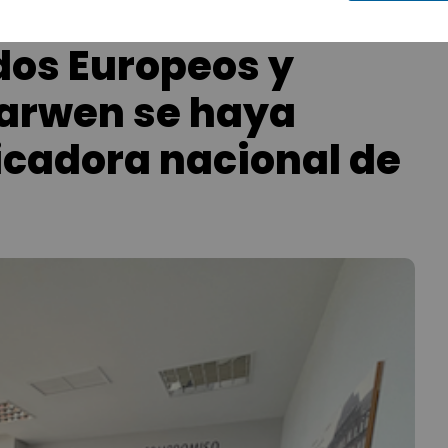
dos Europeos y
Marwen se haya
icadora nacional de