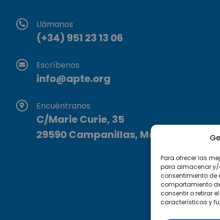
Llámanos
(+34) 951 23 13 06
Escríbenos
info@apte.org
Encuéntranos
C/Marie Curie, 35
29590 Campanillas, Málaga
Ge
Para ofrecer las me
para almacenar y/o 
consentimiento de 
comportamiento de n
consentir o retirar
características y f