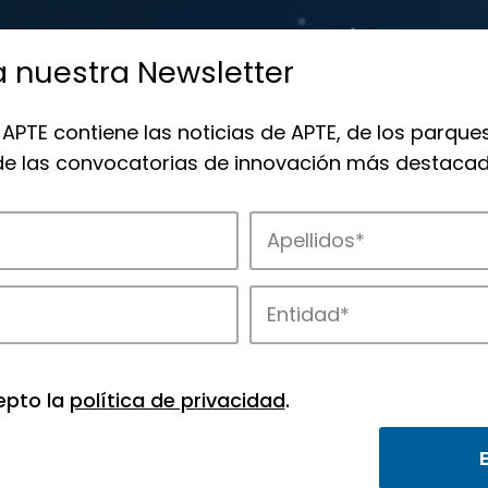
a nuestra Newsletter
 APTE contiene las noticias de APTE, de los parques
 de las convocatorias de innovación más destacad
de APTE y sus parques científicos y tec
epto la
política de privacidad
.