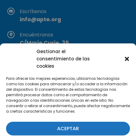
Escríbenos
info@apte.org
Encuéntranos
C/Marie Curie, 35
29590 Campanillas, Málaga
Gestionar el
consentimiento de las
cookies
Para ofrecer las mejores experiencias, utilizamos tecnologías
como las cookies para almacenar y/o acceder a la información
del dispositivo. El consentimiento de estas tecnologías nos
permitirá procesar datos como el comportamiento de
navegación o las identificaciones únicas en este sitio. No
Suscríbete a nuestra Newsletter
consentir o retirar el consentimiento, puede afectar negativamente
a ciertas características y funciones.
SUSCRÍBETE AQUÍ
ACEPTAR