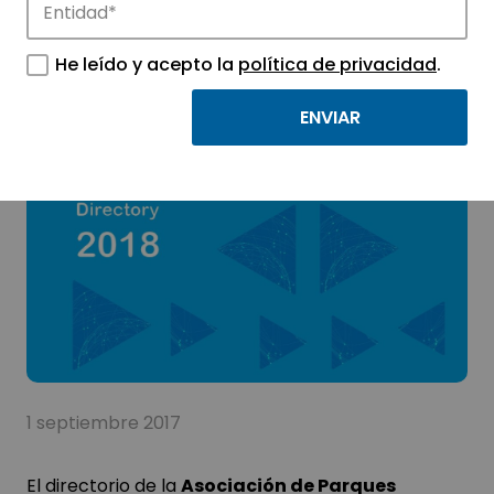
He leído y acepto la
política de privacidad
.
DirectorioAPTE
1 septiembre 2017
El directorio de la
Asociación de Parques