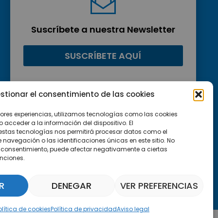
Suscríbete a nuestra Newsletter
SUSCRÍBETE AQUÍ
stionar el consentimiento de las cookies
jores experiencias, utilizamos tecnologías como las cookies
acceder a la información del dispositivo. El
estas tecnologías nos permitirá procesar datos como el
avegación o las identificaciones únicas en este sitio. No
 el consentimiento, puede afectar negativamente a ciertas
unciones.
R
DENEGAR
VER PREFERENCIAS
Asistente Parquepedia
olítica de cookies
Política de privacidad
Aviso legal