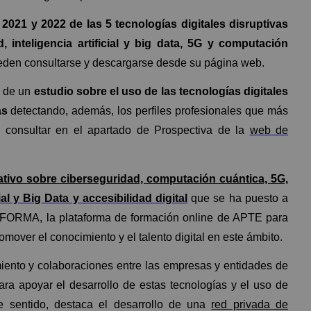
2021 y 2022 de las 5 tecnologías digitales disruptivas
 inteligencia artificial y big data, 5G y computación
den consultarse y descargarse desde su página web.
n de un
estudio sobre el uso de las tecnologías digitales
as
detectando, además, los perfiles profesionales que más
consultar en el apartado de Prospectiva de la
web de
tivo sobre ciberseguridad, computación cuántica, 5G,
al y Big Data y accesibilidad digital
que se ha puesto a
ORMA, la plataforma de formación online de APTE para
omover el conocimiento y el talento digital en este ámbito.
nto y colaboraciones entre las empresas y entidades de
ra apoyar el desarrollo de estas tecnologías y el uso de
e sentido, destaca el desarrollo de una
red privada de