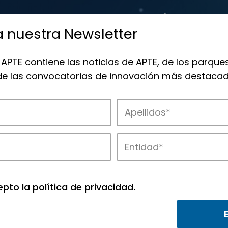
a nuestra Newsletter
 APTE contiene las noticias de APTE, de los parques
 de las convocatorias de innovación más destacad
de APTE y sus parques científicos y tec
epto la
política de privacidad
.