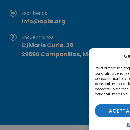
Escríbenos
info@apte.org
Encuéntranos
C/Marie Curie, 35
29590 Campanillas, Málaga
Ge
Para ofrecer las me
para almacenar y/o 
consentimiento de 
comportamiento de n
consentir o retirar
características y f
ACEPTA
P