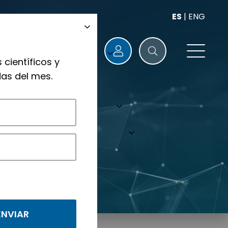
ES
|
ENG
 científicos y
as del mes.
nológicos.