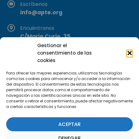
Escríbenos
info@apte.org
Encuéntranos
C/Marie Curie, 35
29590 Campanillas, Málaga
Gestionar el
consentimiento de las
cookies
Para ofrecer las mejores experiencias, utilizamos tecnologías
como las cookies para almacenar y/o acceder a la información
del dispositivo. El consentimiento de estas tecnologías nos
permitirá procesar datos como el comportamiento de
navegación o las identificaciones únicas en este sitio. No
Suscríbete a nuestra Newsletter
consentir o retirar el consentimiento, puede afectar negativamente
a ciertas características y funciones.
SUSCRÍBETE AQUÍ
ACEPTAR
DENEGAR