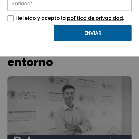
He leído y acepto la
política de privacidad
.
Ecosistemas de
innovación que
transforman el
entorno