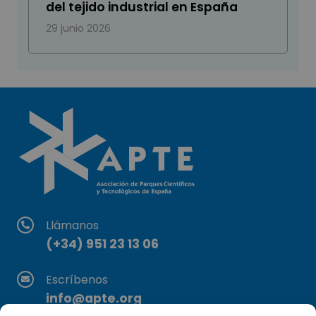
del tejido industrial en España
29 junio 2026
Llámanos
(+34) 951 23 13 06
Escríbenos
info@apte.org