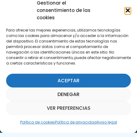
Gestionar el
Encuéntranos
consentimiento de las
C/Marie Curie, 35
cookies
29590 Campanillas, Málaga
Para ofrecer las mejores experiencias, utilizamos tecnologías
como las cookies para almacenar y/o acceder a la información
del dispositivo. El consentimiento de estas tecnologías nos
permitirá procesar datos como el comportamiento de
navegación o las identificaciones únicas en este sitio. No
consentir o retirar el consentimiento, puede afectar negativamente
a ciertas características y funciones.
Suscríbete a nuestra Newsletter
ACEPTAR
SUSCRÍBETE AQUÍ
DENEGAR
VER PREFERENCIAS
Asistente Parquepedia
Política de cookies
Política de privacidad
Aviso legal