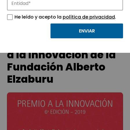
APTE y sus parques científicos y
tecnológicos.
He leído y acepto la
política de privacidad
.
6ª edición del Premio
a la Innovación de la
Fundación Alberto
Elzaburu