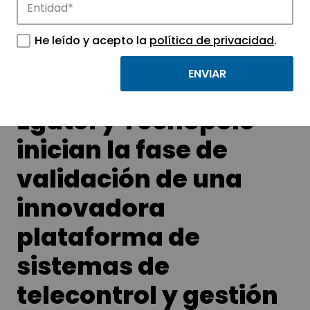
Conoce las noticias más destacadas de
APTE y sus parques científicos y
He leído y acepto la
política de privacidad
.
tecnológicos.
Egatel y Tecnópole
inician la fase de
validación de una
innovadora
plataforma de
sistemas de
telecontrol y gestión