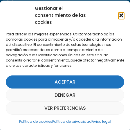
info@apte.org
Gestionar el
consentimiento de las
Encuéntranos
cookies
C/Marie Curie, 35
Para ofrecer las mejores experiencias, utilizamos tecnologías
29590 Campanillas, Málaga
como las cookies para almacenar y/o acceder a la información
del dispositivo. El consentimiento de estas tecnologías nos
permitirá procesar datos como el comportamiento de
navegación o las identificaciones únicas en este sitio. No
consentir o retirar el consentimiento, puede afectar negativamente
a ciertas características y funciones.
ACEPTAR
Suscríbete a nuestra Newsletter
DENEGAR
SUSCRÍBETE AQUÍ
VER PREFERENCIAS
Asistente Parquepedia
Política de cookies
Política de privacidad
Aviso legal