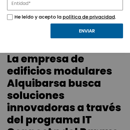
Conoce las noticias más destacadas de
He leído y acepto la
política de privacidad
.
APTE y sus parques científicos y
tecnológicos.
La empresa de
edificios modulares
Alquibarsa busca
soluciones
innovadoras a través
del programa IT