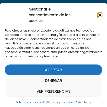
Escríbenos
Gestionar el
info@apte.org
consentimiento de las
cookies
Encuéntranos
Para ofrecer las mejores experiencias, utilizamos tecnologías
C/Marie Curie, 35
como las cookies para almacenar y/o acceder a la información
29590 Campanillas, Málaga
del dispositivo. El consentimiento de estas tecnologías nos
permitirá procesar datos como el comportamiento de
navegación o las identificaciones únicas en este sitio. No
consentir o retirar el consentimiento, puede afectar negativamente
a ciertas características y funciones.
ACEPTAR
Suscríbete a nuestra Newsletter
DENEGAR
SUSCRÍBETE AQUÍ
VER PREFERENCIAS
Asistente Parquepedia
Política de cookies
Política de privacidad
Aviso legal