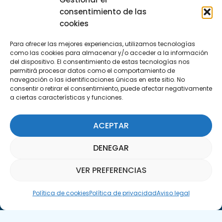
C/Marie Curie, 35
consentimiento de las
29590 Campanillas, Málaga
cookies
Para ofrecer las mejores experiencias, utilizamos tecnologías
como las cookies para almacenar y/o acceder a la información
del dispositivo. El consentimiento de estas tecnologías nos
permitirá procesar datos como el comportamiento de
navegación o las identificaciones únicas en este sitio. No
consentir o retirar el consentimiento, puede afectar negativamente
a ciertas características y funciones.
Suscríbete a nuestra Newsletter
ACEPTAR
SUSCRÍBETE AQUÍ
DENEGAR
VER PREFERENCIAS
Asistente Parquepedia
Política de cookies
Política de privacidad
Aviso legal