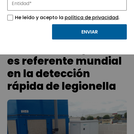
tecnológicos.
He leído y acepto la
política de privacidad
.
La empresa Biótica,
ubicada en Espaitec,
es referente mundial
en la detección
rápida de legionella