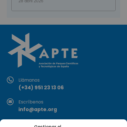
28 abril 2026
Llámanos
(+34) 951 23 13 06
Escríbenos
info@apte.org
Encuéntranos
Gestionar el