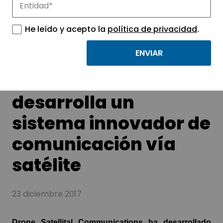
tecnológicos.
He leído y acepto la
política de privacidad
.
Una empresa del
nodo ESA BIC-UC3M
desarrolla un
sistema innovador de
comunicación vía
satélite
23 diciembre 2017
Drone Satellital Communications ha desarrollado