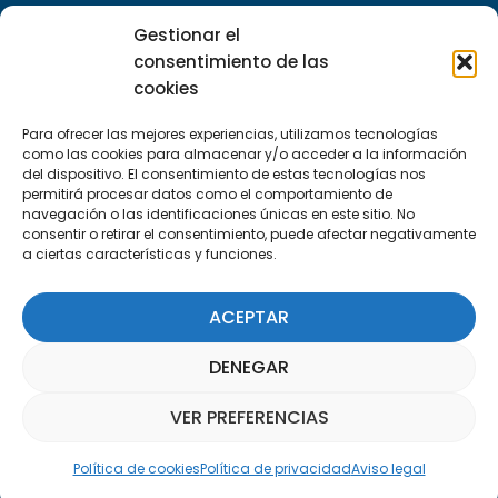
Encuéntranos
Gestionar el
C/Marie Curie, 35
consentimiento de las
29590 Campanillas, Málaga
cookies
Para ofrecer las mejores experiencias, utilizamos tecnologías
como las cookies para almacenar y/o acceder a la información
del dispositivo. El consentimiento de estas tecnologías nos
permitirá procesar datos como el comportamiento de
navegación o las identificaciones únicas en este sitio. No
consentir o retirar el consentimiento, puede afectar negativamente
a ciertas características y funciones.
Suscríbete a nuestra Newsletter
ACEPTAR
SUSCRÍBETE AQUÍ
DENEGAR
VER PREFERENCIAS
Asistente Parquepedia
Política de cookies
Política de privacidad
Aviso legal