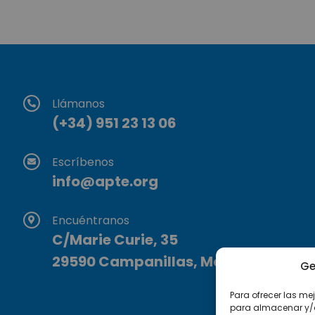
Llámanos
(+34) 951 23 13 06
Escríbenos
info@apte.org
Encuéntranos
C/Marie Curie, 35
29590 Campanillas, Málaga
Ge
Para ofrecer las me
para almacenar y/o 