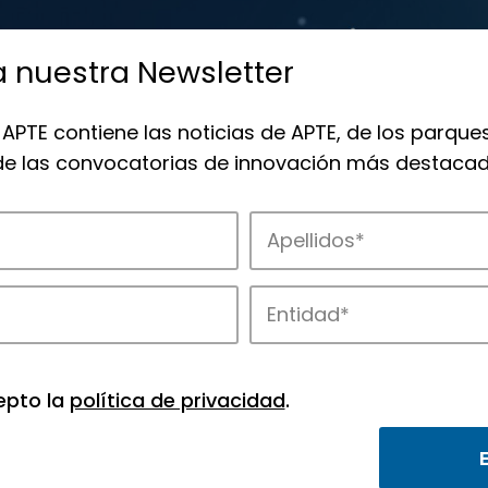
a nuestra Newsletter
 APTE contiene las noticias de APTE, de los parques
 de las convocatorias de innovación más destacad
de APTE y sus parques científicos y tec
epto la
política de privacidad
.