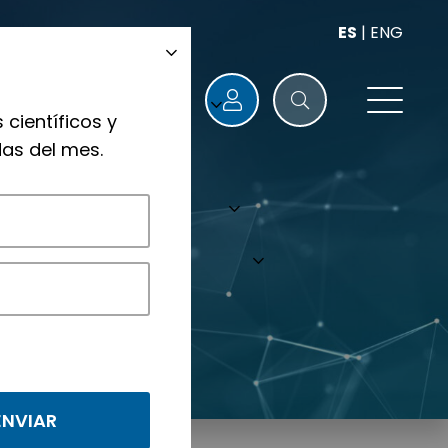
ES
|
ENG
 científicos y
as del mes.
nológicos.