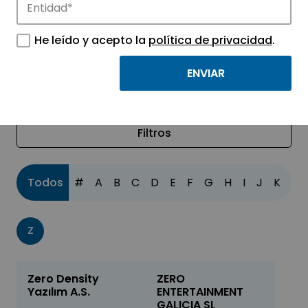
innovación en los parques de APTE.
He leído y acepto la
política de privacidad
.
Filtros
Todos
#
A
B
C
D
E
F
G
H
I
J
K
L
Z
Zero Density
ZERO
Yazılım A.S.
ENTERTAINMENT
GALICIA SL