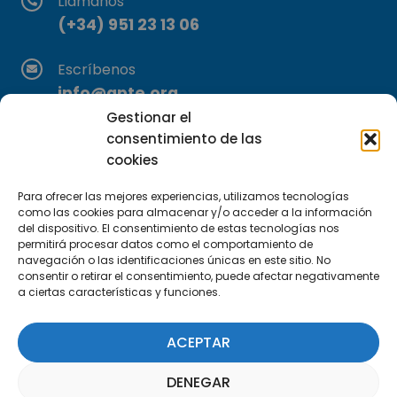
Llámanos
(+34) 951 23 13 06
Escríbenos
info@apte.org
Gestionar el
Encuéntranos
consentimiento de las
C/Marie Curie, 35
cookies
29590 Campanillas, Málaga
Para ofrecer las mejores experiencias, utilizamos tecnologías
como las cookies para almacenar y/o acceder a la información
del dispositivo. El consentimiento de estas tecnologías nos
permitirá procesar datos como el comportamiento de
navegación o las identificaciones únicas en este sitio. No
consentir o retirar el consentimiento, puede afectar negativamente
a ciertas características y funciones.
Suscríbete a nuestra Newsletter
ACEPTAR
SUSCRÍBETE AQUÍ
DENEGAR