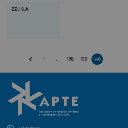
ZZJ S.A.
1
…
138
139
140