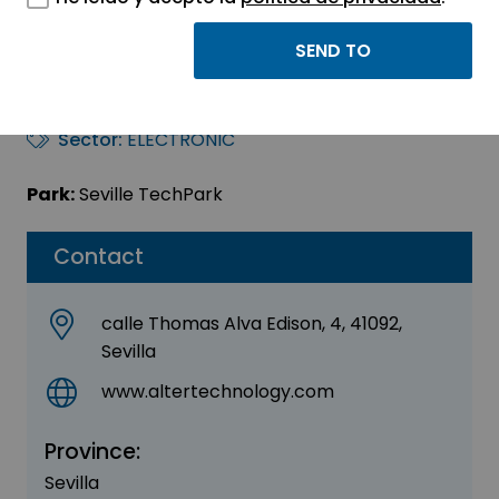
Alter Technology TÜV
Nord
Sector:
ELECTRONIC
Park:
Seville TechPark
Contact
calle Thomas Alva Edison, 4, 41092,
Sevilla
www.altertechnology.com
Province:
Sevilla