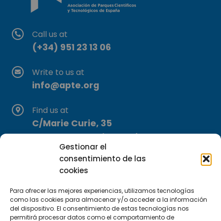
Call us at
(+34) 951 23 13 06
Write to us at
info@apte.org
Find us at
C/Marie Curie, 35
29590 Campanillas, Málaga
Gestionar el
consentimiento de las
cookies
Para ofrecer las mejores experiencias, utilizamos tecnologías
como las cookies para almacenar y/o acceder a la información
del dispositivo. El consentimiento de estas tecnologías nos
permitirá procesar datos como el comportamiento de
Subscribe to our Newsletter