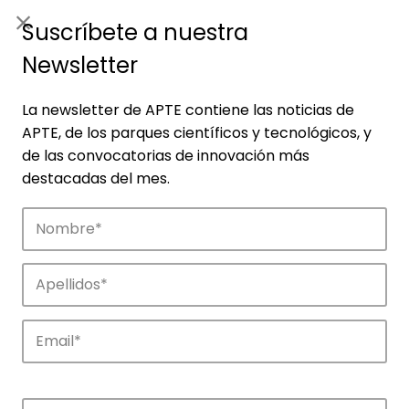
ES
|
ENG
Suscríbete a nuestra
Newsletter
La newsletter de APTE contiene las noticias de
APTE, de los parques científicos y tecnológicos, y
de las convocatorias de innovación más
destacadas del mes.
Empresas
Descubre las empresas que impulsan la
innovación en los parques de APTE.