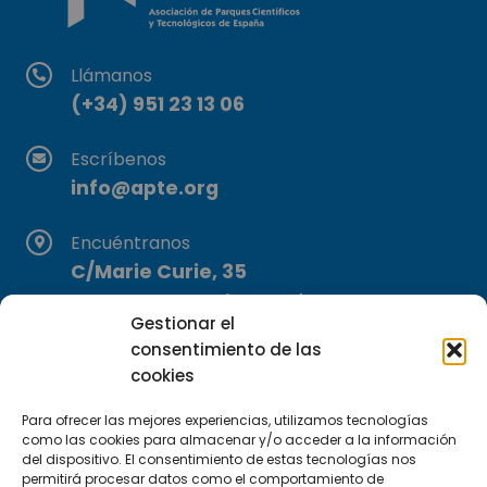
Llámanos
(+34) 951 23 13 06
Escríbenos
info@apte.org
Encuéntranos
C/Marie Curie, 35
29590 Campanillas, Málaga
Gestionar el
consentimiento de las
cookies
Para ofrecer las mejores experiencias, utilizamos tecnologías
como las cookies para almacenar y/o acceder a la información
del dispositivo. El consentimiento de estas tecnologías nos
permitirá procesar datos como el comportamiento de
Suscríbete a nuestra Newsletter