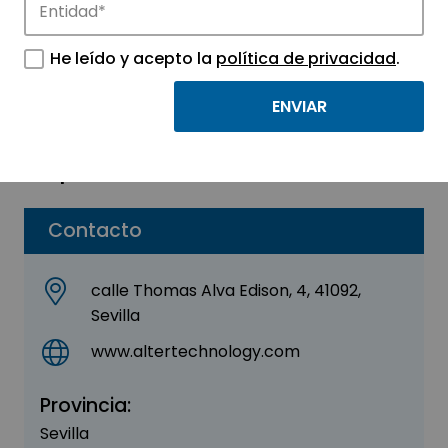
Alter Technology TÜV
Nord
He leído y acepto la
política de privacidad
.
Sector:
ELECTRÓNICA
Parque:
Sevilla TechPark
Contacto
calle Thomas Alva Edison, 4, 41092,
Sevilla
www.altertechnology.com
Provincia:
Sevilla