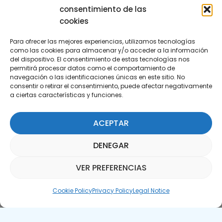
consentimiento de las
cookies
Para ofrecer las mejores experiencias, utilizamos tecnologías
como las cookies para almacenar y/o acceder a la información
del dispositivo. El consentimiento de estas tecnologías nos
permitirá procesar datos como el comportamiento de
Subscribe to our Newsletter
navegación o las identificaciones únicas en este sitio. No
consentir o retirar el consentimiento, puede afectar negativamente
a ciertas características y funciones.
SUBSCRIBE HERE
ACEPTAR
DENEGAR
VER PREFERENCIAS
Parquepedia Assistant
Cookie Policy
Privacy Policy
Legal Notice
Legal Notice