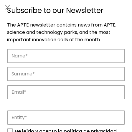
ES
|
ENG
Subscribe to our Newsletter
The APTE newsletter contains news from APTE,
science and technology parks, and the most
important innovation calls of the month.
Companies
Discover the companies that drive
innovation in APTE’s parks.
He leído y acepto la
política de privacidad
.